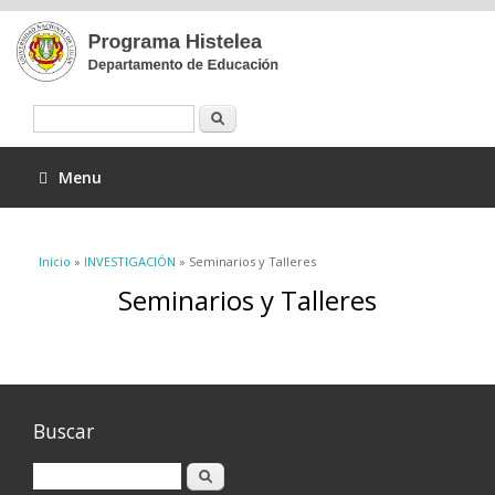
Buscar
Menu
Se encuentra usted aquí
Inicio
»
INVESTIGACIÓN
» Seminarios y Talleres
Seminarios y Talleres
Buscar
Buscar